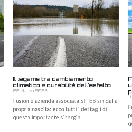
Il legame tra cambiamento
F
climatico e durabilità dell’asfalto
u
p
25 Marzo 2026
1
Fusion è azienda associata SITEB sin dalla
F
propria nascita: ecco tutti i dettagli di
p
questa importante sinergia.
q