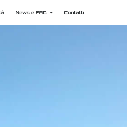
tà
News e FAQ
Contatti