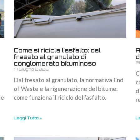
Come si ricicla l’asfalto: dal
A
fresato al granulato di
d
conglomerato bituminoso
2
17 Giugno 2026
C
Dal fresato al granulato, la normativa End
c
of Waste e la rigenerazione del bitume:
d
le
come funziona il riciclo dell’asfalto.
r
Leggi Tutto »
Le