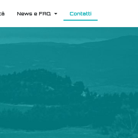
tà
News e FAQ
Contatti