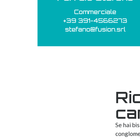
Commerciale
+39 391-4566273
stefano@fusion.srl
Ri
ca
Se hai bi
conglomer