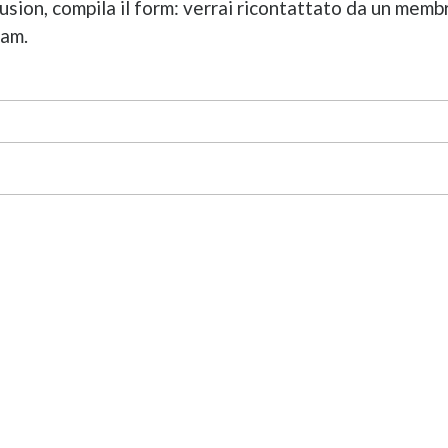
sion, compila il form: verrai ricontattato da un memb
eam.
no
*
gio
*