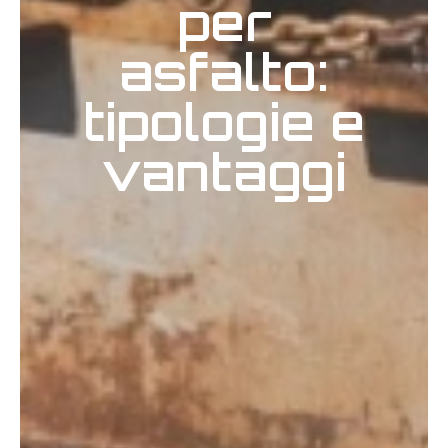
per
asfalto:
tipologie e
vantaggi